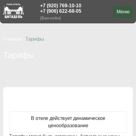
+7 (920) 769-10-10
Меню
+7 (906) 622-68-05
Меню
(Бассейн)
Проживание
Главная
Тарифы
Бассейн
Тарифы
Русская баня
Свадьбы
Выпускной
Площадки
Стрелковый клуб
Активный отдых
В отеле действует динамическое
Мероприятия
ценообразование
Меню