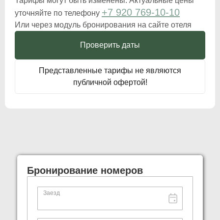
Тарифы могут быть изменены. Актуальные цены
Акции
+7 920 769-10-10
уточняйте по телефону
Или через модуль бронирования на сайте отеля
Беседки
Контакты
Проверить даты
Представленные тарифы не являются
ОБРАТНЫЙ ЗВОНОК
публичной офертой!
+7 (920) 769-10-10
ПОСТРОИТЬ МАРШРУТ
Бронирование номеров