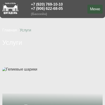
+7 (920) 769-10-10
Меню
+7 (906) 622-68-05
Меню
(Бассейн)
Проживание
Главная
Услуги
Бассейн
Услуги
Русская баня
Свадьбы
Выпускной
Площадки
Стрелковый клуб
Активный отдых
Мероприятия
Меню