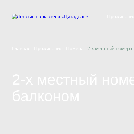
Проживани
Коттеджи
Номерной ф
Тарифы
Главная
Проживание
Номера
2-x местный номер с
Проживание 
2-x местный номе
балконом