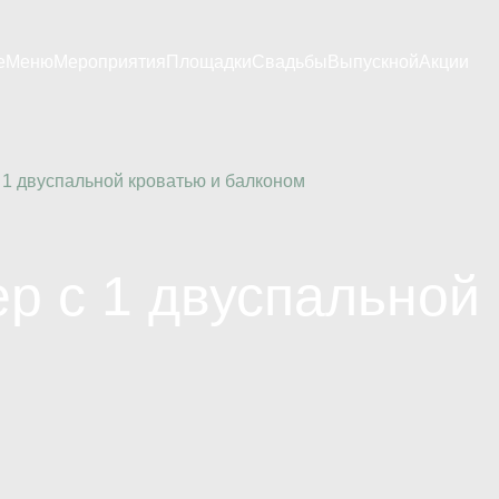
е
Меню
Мероприятия
Площадки
Свадьбы
Выпускной
Акции
Кафе
Тимбилдинг
Банкетный зал «Цитадель»
4 класс
онд
Банкетное меню
Новогодние корпоративы
Кафе «Облепиха»
9 класс
День рождения или юбилей
Шатер «Атмосфера»
11 класс
 1 двуспальной кроватью и балконом
с питомцами
Детский день рождения
Шатер «Небо»
Конференц-зал
р с 1 двуспальной