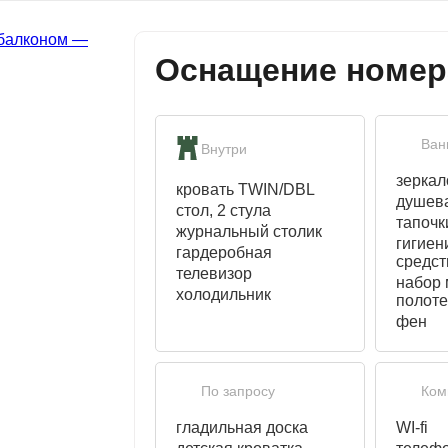
Оснащение номер
Ван
Внутри
зеркал
кровать TWIN/DBL
душев
стол, 2 стула
тапочк
журнальный столик
гигиен
гардеробная
средст
телевизор
набор
холодильник
полот
фен
По запросу
Ком
гладильная доска
WI-fi