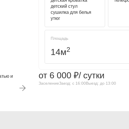
детская кроватка
телеф
детский стул
сушилка для белья
утюг
Площадь
2
14м
от 6 000 ₽/ сутки
Заселение
Заезд: с 16:00
Выезд: до 13:00