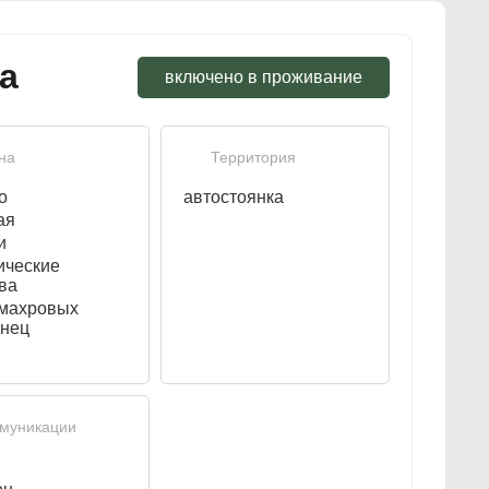
а
включено в проживание
на
Территория
о
автостоянка
ая
и
ические
ва
 махровых
енец
муникации